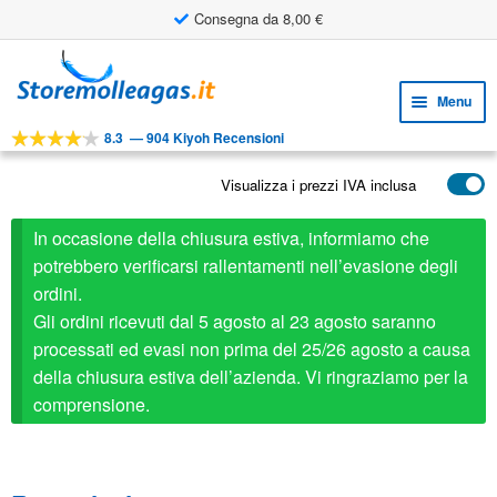
Consegna da 8,00 €
Vai
Vai
alla
al
Menu
navigazione
contenuto
8.3
—
904 Kiyoh Recensioni
Espa
STRUMENTI
il
Visualizza i prezzi IVA inclusa
Espa
PRODOTTI
menu
il
child
APPLICAZIONI
In occasione della chiusura estiva, informiamo che
menu
child
potrebbero verificarsi rallentamenti nell’evasione degli
Espa
SERVIZIO CLIENTI
ordini.
il
Gli ordini ricevuti dal 5 agosto al 23 agosto saranno
FAQ
menu
processati ed evasi non prima del 25/26 agosto a causa
child
della chiusura estiva dell’azienda. Vi ringraziamo per la
comprensione.