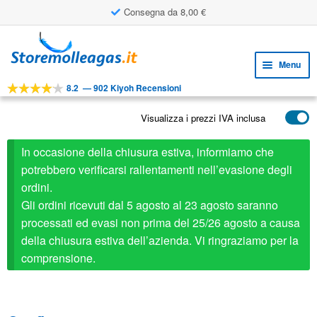
Consegna da 8,00 €
Vai
Vai
alla
al
Menu
navigazione
contenuto
8.2
—
902 Kiyoh Recensioni
Espa
STRUMENTI
il
Visualizza i prezzi IVA inclusa
Espa
PRODOTTI
menu
il
child
APPLICAZIONI
In occasione della chiusura estiva, informiamo che
menu
child
potrebbero verificarsi rallentamenti nell’evasione degli
Espa
SERVIZIO CLIENTI
ordini.
il
Gli ordini ricevuti dal 5 agosto al 23 agosto saranno
FAQ
menu
processati ed evasi non prima del 25/26 agosto a causa
child
della chiusura estiva dell’azienda. Vi ringraziamo per la
comprensione.