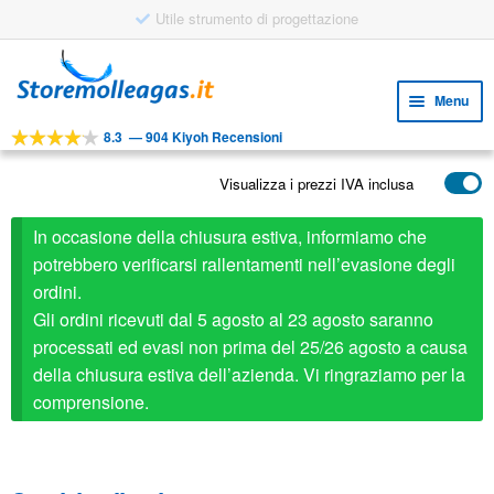
Utile strumento di progettazione
Vai
Vai
alla
al
Menu
navigazione
contenuto
8.3
—
904 Kiyoh Recensioni
Espa
STRUMENTI
il
Visualizza i prezzi IVA inclusa
Espa
PRODOTTI
menu
il
child
APPLICAZIONI
In occasione della chiusura estiva, informiamo che
menu
child
potrebbero verificarsi rallentamenti nell’evasione degli
Espa
SERVIZIO CLIENTI
ordini.
il
Gli ordini ricevuti dal 5 agosto al 23 agosto saranno
FAQ
menu
processati ed evasi non prima del 25/26 agosto a causa
child
della chiusura estiva dell’azienda. Vi ringraziamo per la
comprensione.