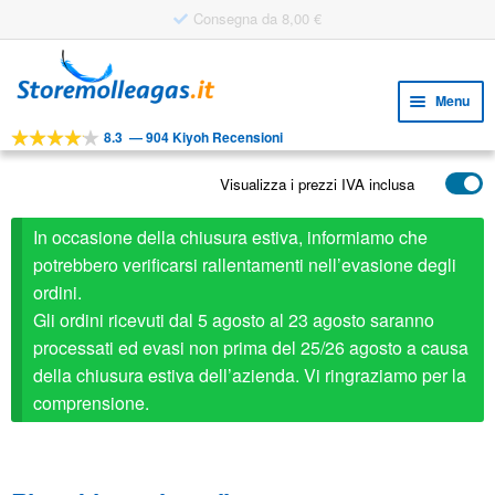
Consegna da 8,00 €
Vai
Vai
alla
al
Menu
navigazione
contenuto
8.3
—
904 Kiyoh Recensioni
Espa
STRUMENTI
il
Visualizza i prezzi IVA inclusa
Espa
PRODOTTI
menu
il
child
APPLICAZIONI
In occasione della chiusura estiva, informiamo che
menu
child
potrebbero verificarsi rallentamenti nell’evasione degli
Espa
SERVIZIO CLIENTI
ordini.
il
Gli ordini ricevuti dal 5 agosto al 23 agosto saranno
FAQ
menu
processati ed evasi non prima del 25/26 agosto a causa
child
della chiusura estiva dell’azienda. Vi ringraziamo per la
comprensione.