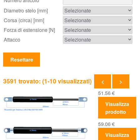
Numero articolo
Diametro stelo [mm]
Corsa (circa) [mm]
Forza di estensione [N]
Attacco
Resettare
3591 trovato: (1-10 visualizzati)
<
>
51.56
€
Visualizza
prodotto
59.06
€
Visualizza