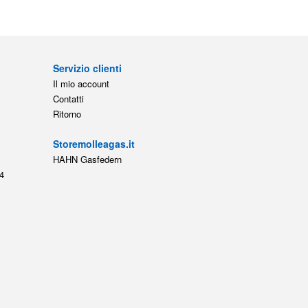
Servizio clienti
Il mio account
Contatti
Ritorno
Storemolleagas.it
HAHN Gasfedern
4