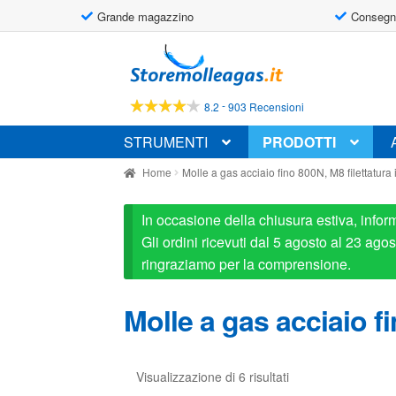
Grande magazzino
Consegn
Vai
Vai
alla
al
navigazione
contenuto
-
8.2
903 Recensioni
STRUMENTI
PRODOTTI
Home
Molle a gas acciaio fino 800N, M8 filettatura
In occasione della chiusura estiva, infor
Gli ordini ricevuti dal 5 agosto al 23 ag
ringraziamo per la comprensione.
Molle a gas acciaio fi
Visualizzazione di 6 risultati