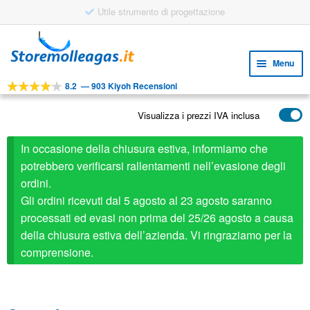
Utile strumento di progettazione
Vai
Vai
alla
al
Menu
navigazione
contenuto
8.2
—
903 Kiyoh Recensioni
Espa
STRUMENTI
il
Visualizza i prezzi IVA inclusa
Espa
PRODOTTI
menu
il
child
APPLICAZIONI
In occasione della chiusura estiva, informiamo che
menu
child
potrebbero verificarsi rallentamenti nell’evasione degli
Espa
SERVIZIO CLIENTI
ordini.
il
Gli ordini ricevuti dal 5 agosto al 23 agosto saranno
FAQ
menu
processati ed evasi non prima del 25/26 agosto a causa
child
della chiusura estiva dell’azienda. Vi ringraziamo per la
comprensione.