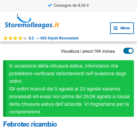
Consegna da 8,00 €
Vai
Vai
alla
al
Menu
navigazione
contenuto
8.2
—
902 Kiyoh Recensioni
Espa
STRUMENTI
il
Visualizza i prezzi IVA inclusa
Espa
PRODOTTI
menu
il
child
APPLICAZIONI
In occasione della chiusura estiva, informiamo che
menu
child
potrebbero verificarsi rallentamenti nell’evasione degli
Espa
SERVIZIO CLIENTI
ordini.
il
Gli ordini ricevuti dal 5 agosto al 23 agosto saranno
FAQ
menu
processati ed evasi non prima del 25/26 agosto a causa
child
della chiusura estiva dell’azienda. Vi ringraziamo per la
comprensione.
Febrotec ricambio