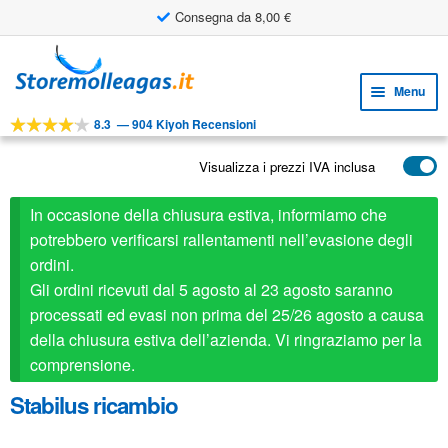
Consegna da 8,00 €
Vai
Vai
alla
al
Menu
navigazione
contenuto
8.3
—
904 Kiyoh Recensioni
Espa
STRUMENTI
il
Visualizza i prezzi IVA inclusa
Espa
PRODOTTI
menu
il
child
APPLICAZIONI
In occasione della chiusura estiva, informiamo che
menu
child
potrebbero verificarsi rallentamenti nell’evasione degli
Espa
SERVIZIO CLIENTI
ordini.
il
Gli ordini ricevuti dal 5 agosto al 23 agosto saranno
FAQ
menu
processati ed evasi non prima del 25/26 agosto a causa
child
della chiusura estiva dell’azienda. Vi ringraziamo per la
comprensione.
Stabilus ricambio