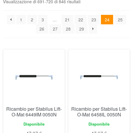
Visualizzazione di 691-720 di 846 risultati
1
2
3
…
21
22
23
24
25
26
27
28
29
Ricambio per Stabilus Lift-
Ricambio per Stabilus Lift-
O-Mat 6449IM 0050N
O-Mat 6458IL 0050N
Disponibile
Disponibile