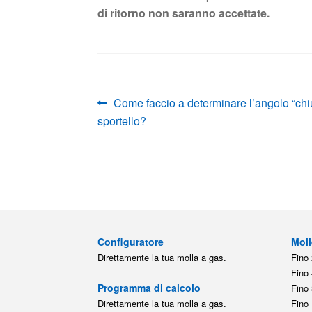
di ritorno non saranno accettate.
Articolo
Come faccio a determinare l’angolo “chiu
Navigazione
precedente:
sportello?
articoli
Configuratore
Moll
Direttamente la tua molla a gas.
Fino 
Fino 
Programma di calcolo
Fino 
Direttamente la tua molla a gas.
Fino 