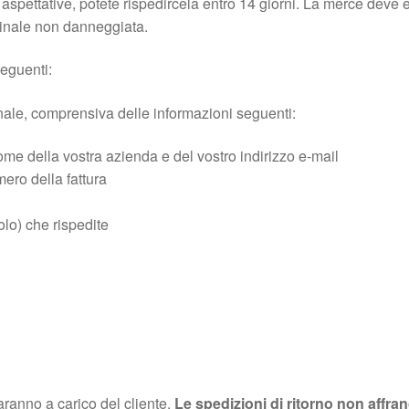
spettative, potete rispedircela entro 14 giorni. La merce deve ess
ginale non danneggiata.
seguenti:
inale, comprensiva delle informazioni seguenti:
me della vostra azienda e del vostro indirizzo e-mail
ero della fattura
colo) che rispedite
 saranno a carico del cliente.
Le spedizioni di ritorno non affra