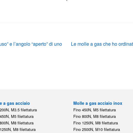
Articolo
so” e l’angolo “aperto” di uno
Le molle a gas che ho ordina
successivo:
e a gas acciaio
Molle a gas acciaio inox
200N, M3.5 filettatura
Fino 450N, M5 filettatura
450N, M5 filettatura
Fino 800N, M8 filettatura
800N, M8 filettatura
Fino 1250N, M8 filettatura
1250N, M8 filettatura
Fino 2500N, M10 filettatura