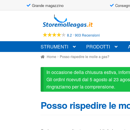
Grande magazzino
Consegn
Vai
Vai
alla
al
navigazione
contenuto
-
8.2
903 Recensioni
STRUMENTI
PRODOTTI
Home
Posso rispedire le molle a gas?
In occasione della chiusura estiva, infor
Gli ordini ricevuti dal 5 agosto al 23 ag
ringraziamo per la comprensione.
Posso rispedire le mo