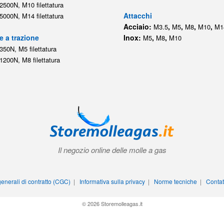
2500N, M10 filettatura
Attacchi
5000N, M14 filettatura
Acciaio:
,
,
,
,
M3.5
M5
M8
M10
M1
e a trazione
Inox:
,
,
M5
M8
M10
350N, M5 filettatura
1200N, M8 filettatura
Il negozio online delle molle a gas
enerali di contratto (CGC)
|
Informativa sulla privacy
|
Norme tecniche
|
Contat
© 2026 Storemolleagas.it