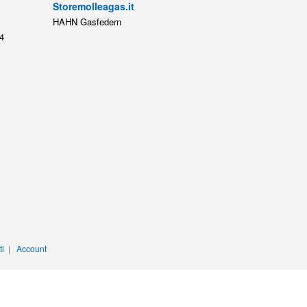
Storemolleagas.it
HAHN Gasfedern
4
ti
|
Account