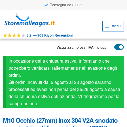
Consegna da 8,00 €
Vai
Vai
alla
al
Menu
navigazione
contenuto
8.2
—
903 Kiyoh Recensioni
Espa
STRUMENTI
il
Visualizza i prezzi IVA inclusa
Espa
PRODOTTI
menu
il
child
APPLICAZIONI
In occasione della chiusura estiva, informiamo che
menu
child
potrebbero verificarsi rallentamenti nell’evasione degli
Espa
SERVIZIO CLIENTI
ordini.
il
Gli ordini ricevuti dal 5 agosto al 23 agosto saranno
FAQ
menu
processati ed evasi non prima del 25/26 agosto a causa
child
della chiusura estiva dell’azienda. Vi ringraziamo per la
comprensione.
M10 Occhio (27mm) Inox 304 V2A snodato