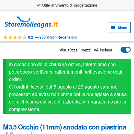
Utile strumento di progettazione
Vai
Vai
alla
al
Menu
navigazione
contenuto
8.2
—
903 Kiyoh Recensioni
Espa
STRUMENTI
il
Visualizza i prezzi IVA inclusa
Espa
PRODOTTI
menu
il
child
APPLICAZIONI
In occasione della chiusura estiva, informiamo che
menu
child
potrebbero verificarsi rallentamenti nell’evasione degli
Espa
SERVIZIO CLIENTI
ordini.
il
Gli ordini ricevuti dal 5 agosto al 23 agosto saranno
FAQ
menu
processati ed evasi non prima del 25/26 agosto a causa
child
della chiusura estiva dell’azienda. Vi ringraziamo per la
comprensione.
M3.5 Occhio (11mm) snodato con piastrina