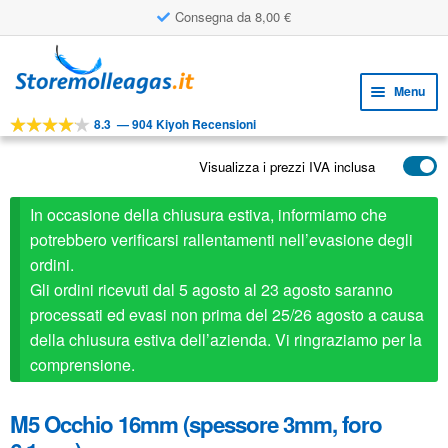
Consegna da 8,00 €
Vai
Vai
alla
al
Menu
navigazione
contenuto
8.3
—
904 Kiyoh Recensioni
Espa
STRUMENTI
il
Visualizza i prezzi IVA inclusa
Espa
PRODOTTI
menu
il
child
APPLICAZIONI
In occasione della chiusura estiva, informiamo che
menu
child
potrebbero verificarsi rallentamenti nell’evasione degli
Espa
SERVIZIO CLIENTI
ordini.
il
Gli ordini ricevuti dal 5 agosto al 23 agosto saranno
FAQ
menu
processati ed evasi non prima del 25/26 agosto a causa
child
della chiusura estiva dell’azienda. Vi ringraziamo per la
comprensione.
M5 Occhio 16mm (spessore 3mm, foro