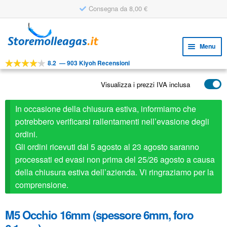
Consegna da 8,00 €
Vai
Vai
alla
al
Menu
navigazione
contenuto
8.2
—
903 Kiyoh Recensioni
Espa
STRUMENTI
il
Visualizza i prezzi IVA inclusa
Espa
PRODOTTI
menu
il
child
APPLICAZIONI
In occasione della chiusura estiva, informiamo che
menu
child
potrebbero verificarsi rallentamenti nell’evasione degli
Espa
SERVIZIO CLIENTI
ordini.
il
Gli ordini ricevuti dal 5 agosto al 23 agosto saranno
FAQ
menu
processati ed evasi non prima del 25/26 agosto a causa
child
della chiusura estiva dell’azienda. Vi ringraziamo per la
comprensione.
M5 Occhio 16mm (spessore 6mm, foro