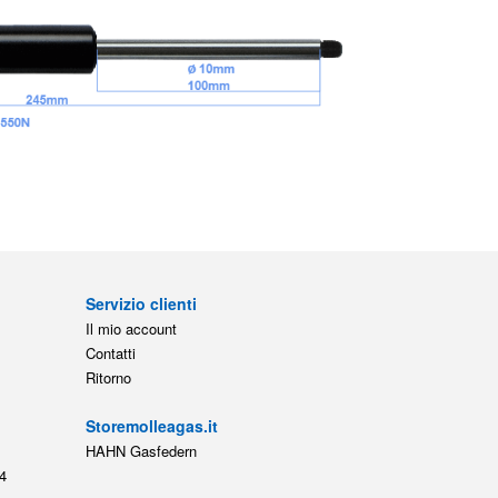
Servizio clienti
Il mio account
Contatti
Ritorno
Storemolleagas.it
HAHN Gasfedern
4