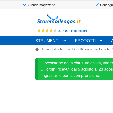
Grande magazzino
Consegn
Vai
Vai
alla
al
navigazione
contenuto
-
8.2
903 Recensioni
STRUMENTI
PRODOTTI
Home
Febrotec ricambio
Ricambio per Febrote
In occasione della chiusura estiva, infor
Gli ordini ricevuti dal 5 agosto al 23 ag
ringraziamo per la comprensione.