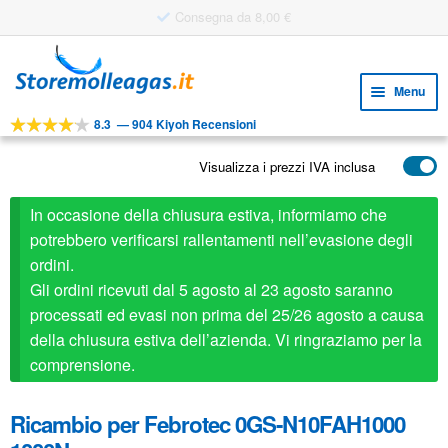
Vai
Vai
alla
al
Menu
navigazione
contenuto
8.3
—
904 Kiyoh Recensioni
Espa
STRUMENTI
il
Visualizza i prezzi IVA inclusa
Espa
PRODOTTI
menu
il
child
APPLICAZIONI
In occasione della chiusura estiva, informiamo che
menu
child
potrebbero verificarsi rallentamenti nell’evasione degli
Espa
SERVIZIO CLIENTI
ordini.
il
Gli ordini ricevuti dal 5 agosto al 23 agosto saranno
FAQ
menu
processati ed evasi non prima del 25/26 agosto a causa
child
della chiusura estiva dell’azienda. Vi ringraziamo per la
comprensione.
Ricambio per Febrotec 0GS-N10FAH1000