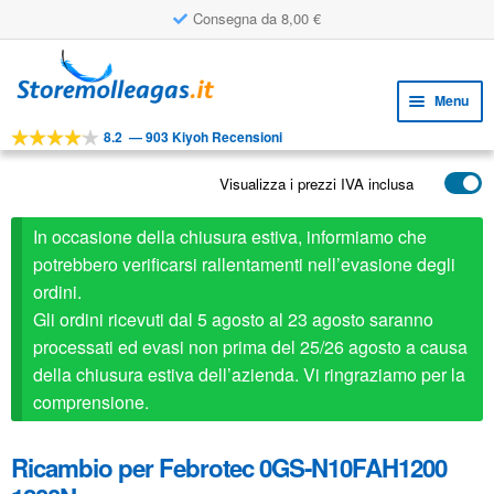
Consegna da 8,00 €
Vai
Vai
alla
al
Menu
navigazione
contenuto
8.2
—
903 Kiyoh Recensioni
Espa
STRUMENTI
il
Visualizza i prezzi IVA inclusa
Espa
PRODOTTI
menu
il
child
APPLICAZIONI
In occasione della chiusura estiva, informiamo che
menu
child
potrebbero verificarsi rallentamenti nell’evasione degli
Espa
SERVIZIO CLIENTI
ordini.
il
Gli ordini ricevuti dal 5 agosto al 23 agosto saranno
FAQ
menu
processati ed evasi non prima del 25/26 agosto a causa
child
della chiusura estiva dell’azienda. Vi ringraziamo per la
comprensione.
Ricambio per Febrotec 0GS-N10FAH1200