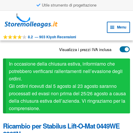
Utile strumento di progettazione
Vai
Vai
alla
al
Menu
navigazione
contenuto
8.2
—
903 Kiyoh Recensioni
Espa
STRUMENTI
il
Visualizza i prezzi IVA inclusa
Espa
PRODOTTI
menu
il
child
APPLICAZIONI
In occasione della chiusura estiva, informiamo che
menu
child
potrebbero verificarsi rallentamenti nell’evasione degli
Espa
SERVIZIO CLIENTI
ordini.
il
Gli ordini ricevuti dal 5 agosto al 23 agosto saranno
FAQ
menu
processati ed evasi non prima del 25/26 agosto a causa
child
della chiusura estiva dell’azienda. Vi ringraziamo per la
comprensione.
Ricambio per Stabilus Lift-O-Mat 0449WE