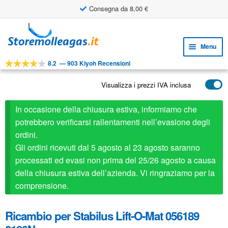
Consegna da 8,00 €
Utile strumento di progettazione
Vai
Vai
alla
al
Menu
navigazione
contenuto
8.2
—
903 Kiyoh Recensioni
Espa
STRUMENTI
il
Visualizza i prezzi IVA inclusa
Espa
PRODOTTI
menu
il
child
APPLICAZIONI
In occasione della chiusura estiva, informiamo che
menu
child
potrebbero verificarsi rallentamenti nell’evasione degli
Espa
SERVIZIO CLIENTI
ordini.
il
Gli ordini ricevuti dal 5 agosto al 23 agosto saranno
FAQ
menu
processati ed evasi non prima del 25/26 agosto a causa
child
della chiusura estiva dell’azienda. Vi ringraziamo per la
comprensione.
Ricambio per Stabilus Lift-O-Mat 056189