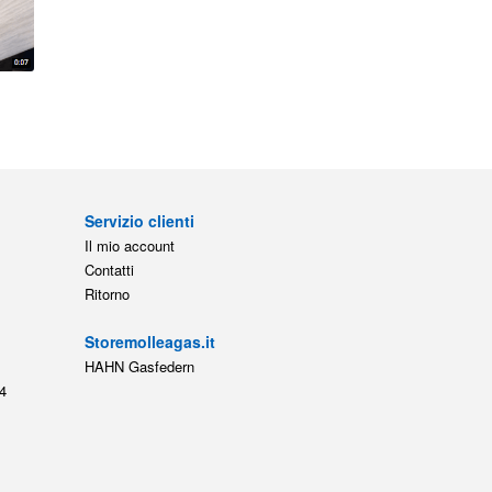
Servizio clienti
Il mio account
Contatti
Ritorno
Storemolleagas.it
HAHN Gasfedern
4