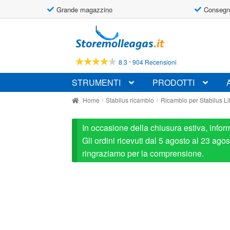
Grande magazzino
Consegn
Vai
Vai
alla
al
navigazione
contenuto
-
8.3
904 Recensioni
STRUMENTI
PRODOTTI
Home
Stabilus ricambio
Ricambio per Stabilus L
In occasione della chiusura estiva, infor
Gli ordini ricevuti dal 5 agosto al 23 ag
ringraziamo per la comprensione.