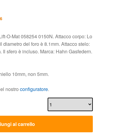
26
Lift-O-Mat 058254 0150N. Attacco corpo: Lo
l diametro del foro è 8.1mm. Attacco stelo:
 Il sfero è incluso. Marca: Hahn Gasfedern.
chiello 10mm, non 5mm.
nel nostro
configuratore
.
ungi al carrello