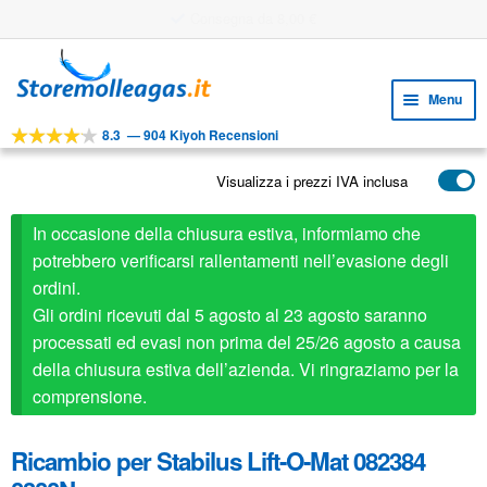
Utile strumento di progettazione
Vai
Vai
alla
al
Menu
navigazione
contenuto
8.3
—
904 Kiyoh Recensioni
Espa
STRUMENTI
il
Visualizza i prezzi IVA inclusa
Espa
PRODOTTI
menu
il
child
APPLICAZIONI
In occasione della chiusura estiva, informiamo che
menu
child
potrebbero verificarsi rallentamenti nell’evasione degli
Espa
SERVIZIO CLIENTI
ordini.
il
Gli ordini ricevuti dal 5 agosto al 23 agosto saranno
FAQ
menu
processati ed evasi non prima del 25/26 agosto a causa
child
della chiusura estiva dell’azienda. Vi ringraziamo per la
comprensione.
Ricambio per Stabilus Lift-O-Mat 082384