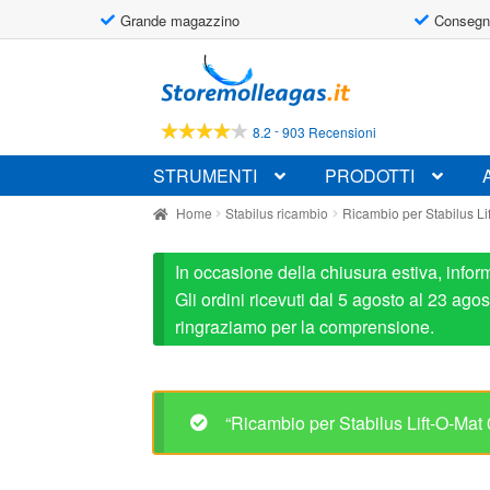
Grande magazzino
Consegn
Vai
Vai
alla
al
navigazione
contenuto
-
8.2
903 Recensioni
STRUMENTI
PRODOTTI
Home
Stabilus ricambio
Ricambio per Stabilus L
In occasione della chiusura estiva, infor
Gli ordini ricevuti dal 5 agosto al 23 ag
ringraziamo per la comprensione.