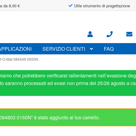
a da 8,00 €
Utile strumento di progettazione
APPLICAZIONI
SERVIZIO CLIENTI
FAQ
ift-O-Mat 084549 0500N
miamo che potrebbero verificarsi rallentamenti nell’evasione degl
osto saranno processati ed evasi non prima del 25/26 agosto a ca
Ricambio per St
084549 0500N