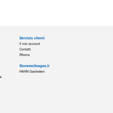
Servizio clienti
Il mio account
Contatti
Ritorno
Storemolleagas.it
HAHN Gasfedern
4