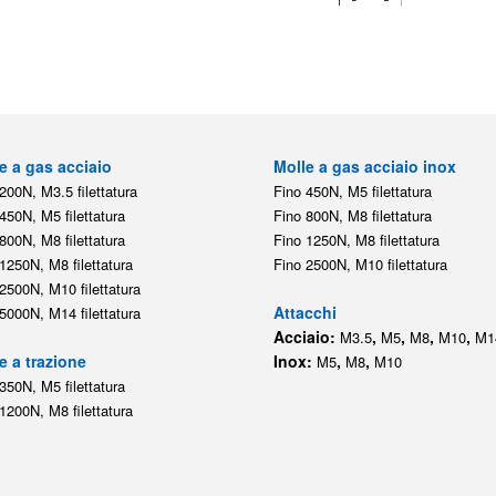
e a gas acciaio
Molle a gas acciaio inox
200N, M3.5 filettatura
Fino 450N, M5 filettatura
450N, M5 filettatura
Fino 800N, M8 filettatura
800N, M8 filettatura
Fino 1250N, M8 filettatura
1250N, M8 filettatura
Fino 2500N, M10 filettatura
2500N, M10 filettatura
Attacchi
5000N, M14 filettatura
Acciaio:
,
,
,
,
M3.5
M5
M8
M10
M1
e a trazione
Inox:
,
,
M5
M8
M10
350N, M5 filettatura
1200N, M8 filettatura
Il negozio online delle molle a gas