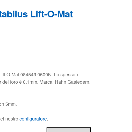
 Lift-O-Mat 084549 0500N. Lo spessore
ro del foro è 8.1mm. Marca: Hahn Gasfedern.
non 5mm.
nel nostro
configuratore
.
ungi al carrello
 CA084549.