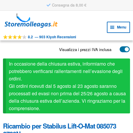
Consegna da 8,00 €
Vai
Vai
alla
al
Menu
navigazione
contenuto
8.2
—
903 Kiyoh Recensioni
Espa
STRUMENTI
il
Visualizza i prezzi IVA inclusa
Espa
PRODOTTI
menu
il
child
APPLICAZIONI
In occasione della chiusura estiva, informiamo che
menu
child
potrebbero verificarsi rallentamenti nell’evasione degli
Espa
SERVIZIO CLIENTI
ordini.
il
Gli ordini ricevuti dal 5 agosto al 23 agosto saranno
FAQ
menu
processati ed evasi non prima del 25/26 agosto a causa
child
della chiusura estiva dell’azienda. Vi ringraziamo per la
comprensione.
Ricambio per Stabilus Lift-O-Mat 085073