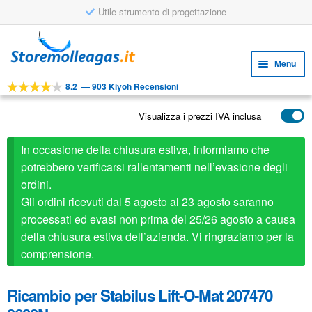
Utile strumento di progettazione
Vai
Vai
alla
al
Menu
navigazione
contenuto
8.2
—
903 Kiyoh Recensioni
Espa
STRUMENTI
il
Visualizza i prezzi IVA inclusa
Espa
PRODOTTI
menu
il
child
APPLICAZIONI
In occasione della chiusura estiva, informiamo che
menu
child
potrebbero verificarsi rallentamenti nell’evasione degli
Espa
SERVIZIO CLIENTI
ordini.
il
Gli ordini ricevuti dal 5 agosto al 23 agosto saranno
FAQ
menu
processati ed evasi non prima del 25/26 agosto a causa
child
della chiusura estiva dell’azienda. Vi ringraziamo per la
comprensione.
Ricambio per Stabilus Lift-O-Mat 207470