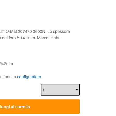
 Lift-O-Mat 207470 3600N. Lo spessore
ro del foro è 14.1mm. Marca: Hahn
i Ø42mm.
nel nostro
configuratore
.
ungi al carrello