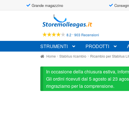
Grande magazzino
Consegn
Vai
Vai
alla
al
navigazione
contenuto
-
8.2
903 Recensioni
STRUMENTI
PRODOTTI
Home
Stabilus ricambio
Ricambio per Stabilus L
In occasione della chiusura estiva, infor
Gli ordini ricevuti dal 5 agosto al 23 ag
ringraziamo per la comprensione.