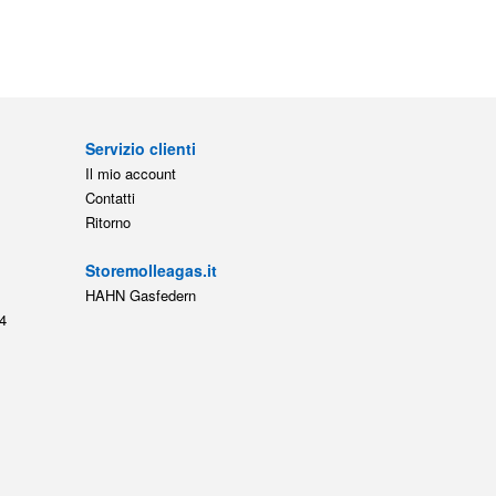
Servizio clienti
Il mio account
Contatti
Ritorno
Storemolleagas.it
HAHN Gasfedern
4