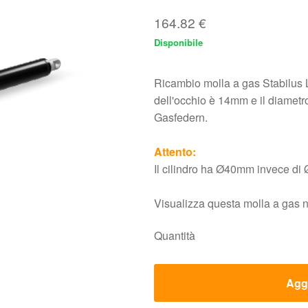
164.82
€
Disponibile
Ricambio molla a gas Stabilus
dell'occhio è 14mm e il diamet
Gasfedern.
Attento:
Il cilindro ha Ø40mm invece d
Visualizza questa molla a gas 
Quantità
Aggi