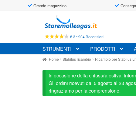
Grande magazzino
Consegn
Vai
Vai
alla
al
navigazione
contenuto
-
8.3
904 Recensioni
STRUMENTI
PRODOTTI
Home
Stabilus ricambio
Ricambio per Stabilus L
In occasione della chiusura estiva, infor
Gli ordini ricevuti dal 5 agosto al 23 ag
ringraziamo per la comprensione.