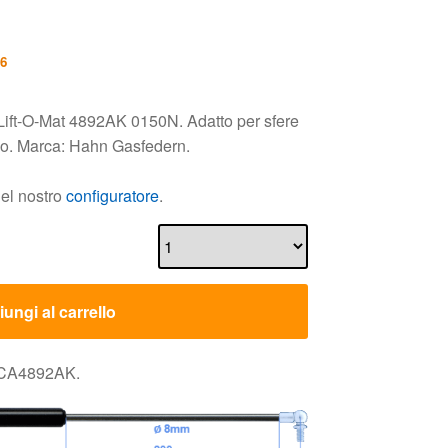
26
Lift-O-Mat 4892AK 0150N. Adatto per sfere
uso. Marca: Hahn Gasfedern.
nel nostro
configuratore
.
ungi al carrello
 CA4892AK.