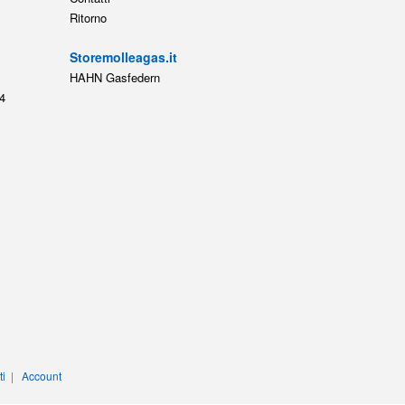
Ritorno
Storemolleagas.it
HAHN Gasfedern
4
ti
|
Account