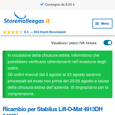
Consegna da 8,00 €
Utile strumento di progettazione
Vai
Vai
alla
al
Menu
navigazione
contenuto
8.3
—
904 Kiyoh Recensioni
Espa
STRUMENTI
il
Visualizza i prezzi IVA inclusa
Espa
PRODOTTI
menu
il
child
APPLICAZIONI
In occasione della chiusura estiva, informiamo che
menu
child
potrebbero verificarsi rallentamenti nell’evasione degli
Espa
SERVIZIO CLIENTI
ordini.
il
Gli ordini ricevuti dal 5 agosto al 23 agosto saranno
FAQ
menu
processati ed evasi non prima del 25/26 agosto a causa
child
della chiusura estiva dell’azienda. Vi ringraziamo per la
comprensione.
Ricambio per Stabilus Lift-O-Mat 4913DH