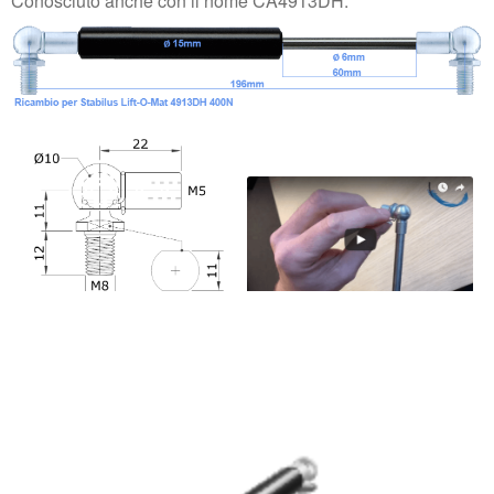
Conosciuto anche con il nome CA4913DH.