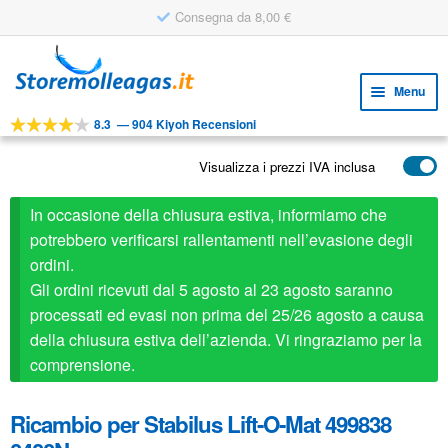
Consegna da 8,00 €
Vai
Vai
alla
al
Menu
navigazione
contenuto
8.3
—
904 Kiyoh Recensioni
Espa
STRUMENTI
il
Visualizza i prezzi IVA inclusa
Espa
PRODOTTI
menu
il
child
APPLICAZIONI
In occasione della chiusura estiva, informiamo che
menu
child
potrebbero verificarsi rallentamenti nell’evasione degli
Espa
SERVIZIO CLIENTI
ordini.
il
Gli ordini ricevuti dal 5 agosto al 23 agosto saranno
FAQ
menu
processati ed evasi non prima del 25/26 agosto a causa
child
della chiusura estiva dell’azienda. Vi ringraziamo per la
comprensione.
Ricambio per Stabilus Lift-O-Mat 499838