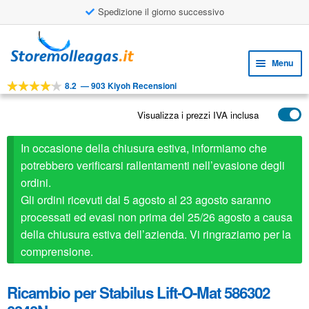
Spedizione il giorno successivo
Vai
Vai
alla
al
Menu
navigazione
contenuto
8.2
—
903 Kiyoh Recensioni
Espa
STRUMENTI
il
Visualizza i prezzi IVA inclusa
Espa
PRODOTTI
menu
il
child
APPLICAZIONI
In occasione della chiusura estiva, informiamo che
menu
child
potrebbero verificarsi rallentamenti nell’evasione degli
Espa
SERVIZIO CLIENTI
ordini.
il
Gli ordini ricevuti dal 5 agosto al 23 agosto saranno
FAQ
menu
processati ed evasi non prima del 25/26 agosto a causa
child
della chiusura estiva dell’azienda. Vi ringraziamo per la
comprensione.
Ricambio per Stabilus Lift-O-Mat 586302