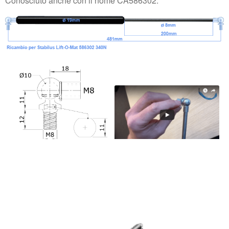
Conosciuto anche con il nome CA586302.