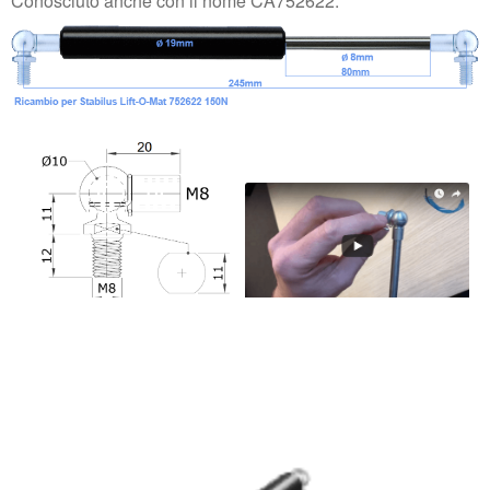
Conosciuto anche con il nome CA752622.