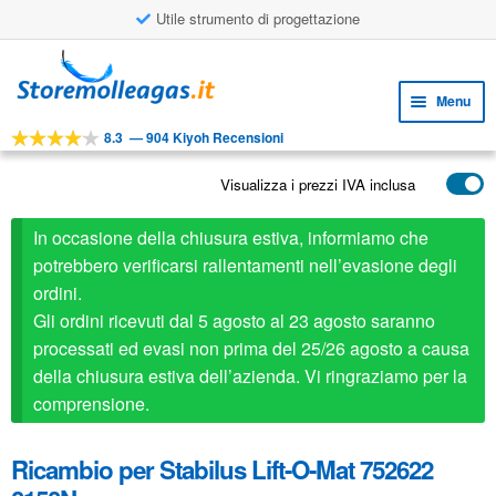
Utile strumento di progettazione
Vai
Vai
alla
al
Menu
navigazione
contenuto
8.3
—
904 Kiyoh Recensioni
Espa
STRUMENTI
il
Visualizza i prezzi IVA inclusa
Espa
PRODOTTI
menu
il
child
APPLICAZIONI
In occasione della chiusura estiva, informiamo che
menu
child
potrebbero verificarsi rallentamenti nell’evasione degli
Espa
SERVIZIO CLIENTI
ordini.
il
Gli ordini ricevuti dal 5 agosto al 23 agosto saranno
FAQ
menu
processati ed evasi non prima del 25/26 agosto a causa
child
della chiusura estiva dell’azienda. Vi ringraziamo per la
comprensione.
Ricambio per Stabilus Lift-O-Mat 752622