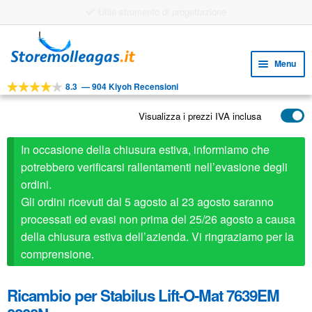
Utile strumento di progettazione
Vai
Vai
alla
al
Menu
navigazione
contenuto
8.3
—
904 Kiyoh Recensioni
Espa
STRUMENTI
il
Visualizza i prezzi IVA inclusa
Espa
PRODOTTI
menu
il
child
APPLICAZIONI
In occasione della chiusura estiva, informiamo che
menu
child
potrebbero verificarsi rallentamenti nell’evasione degli
Espa
SERVIZIO CLIENTI
ordini.
il
Gli ordini ricevuti dal 5 agosto al 23 agosto saranno
FAQ
menu
processati ed evasi non prima del 25/26 agosto a causa
child
della chiusura estiva dell’azienda. Vi ringraziamo per la
comprensione.
Ricambio per Stabilus Lift-O-Mat 7639EM