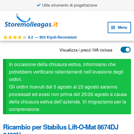
Utile strumento di progettazione
Vai
Vai
alla
al
Menu
navigazione
contenuto
8.2
—
903 Kiyoh Recensioni
Espa
STRUMENTI
il
Visualizza i prezzi IVA inclusa
Espa
PRODOTTI
menu
il
child
APPLICAZIONI
In occasione della chiusura estiva, informiamo che
menu
child
potrebbero verificarsi rallentamenti nell’evasione degli
Espa
SERVIZIO CLIENTI
ordini.
il
Gli ordini ricevuti dal 5 agosto al 23 agosto saranno
FAQ
menu
processati ed evasi non prima del 25/26 agosto a causa
child
della chiusura estiva dell’azienda. Vi ringraziamo per la
comprensione.
Ricambio per Stabilus Lift-O-Mat 8674DJ