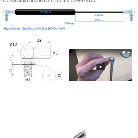
Conosciuto anche con il nome CA8674DJ.