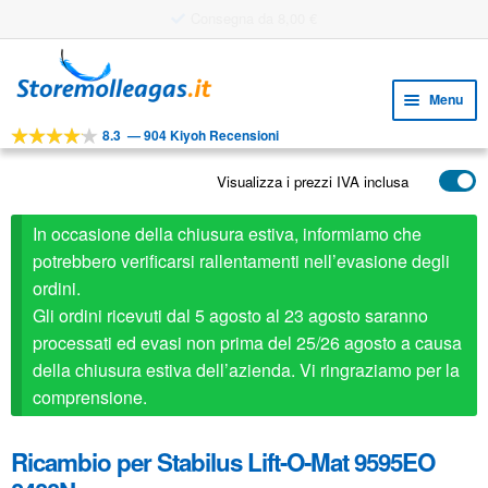
Utile strumento di progettazione
Vai
Vai
alla
al
Menu
navigazione
contenuto
8.3
—
904 Kiyoh Recensioni
Espa
STRUMENTI
il
Visualizza i prezzi IVA inclusa
Espa
PRODOTTI
menu
il
child
APPLICAZIONI
In occasione della chiusura estiva, informiamo che
menu
child
potrebbero verificarsi rallentamenti nell’evasione degli
Espa
SERVIZIO CLIENTI
ordini.
il
Gli ordini ricevuti dal 5 agosto al 23 agosto saranno
FAQ
menu
processati ed evasi non prima del 25/26 agosto a causa
child
della chiusura estiva dell’azienda. Vi ringraziamo per la
comprensione.
Ricambio per Stabilus Lift-O-Mat 9595EO