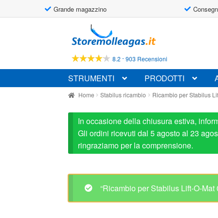
Grande magazzino
Consegn
Vai
Vai
alla
al
navigazione
contenuto
-
8.2
903 Recensioni
STRUMENTI
PRODOTTI
Home
Stabilus ricambio
Ricambio per Stabilus 
In occasione della chiusura estiva, infor
Gli ordini ricevuti dal 5 agosto al 23 ag
ringraziamo per la comprensione.