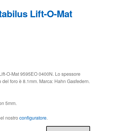
 Lift-O-Mat 9595EO 0400N. Lo spessore
ro del foro è 8.1mm. Marca: Hahn Gasfedern.
non 5mm.
nel nostro
configuratore
.
ungi al carrello
e CA9595EO.