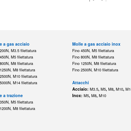
e a gas acciaio
Molle a gas acciaio inox
200N, M3.5 filettatura
Fino 450N, M5 filettatura
450N, M5 filettatura
Fino 800N, M8 filettatura
800N, M8 filettatura
Fino 1250N, M8 filettatura
1250N, M8 filettatura
Fino 2500N, M10 filettatura
2500N, M10 filettatura
Attacchi
5000N, M14 filettatura
Acciaio:
,
,
,
,
M3.5
M5
M8
M10
M1
e a trazione
Inox:
,
,
M5
M8
M10
350N, M5 filettatura
1200N, M8 filettatura
Il negozio online delle molle a gas