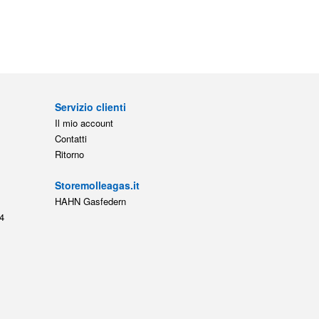
Servizio clienti
Il mio account
Contatti
Ritorno
Storemolleagas.it
HAHN Gasfedern
4