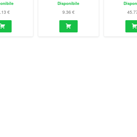
onibile
Disponibile
Dispon
9.13
€
9.36
€
45.7