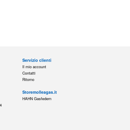
Servizio clienti
Il mio account
Contatti
Ritorno
Storemolleagas.it
HAHN Gasfedern
4