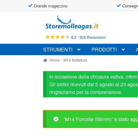
Grande magazzino
Consegn
Vai
Vai
alla
al
navigazione
contenuto
-
8.2
903 Recensioni
STRUMENTI
PRODOTTI
Home
M14 filettatura
In occasione della chiusura estiva, infor
Gli ordini ricevuti dal 5 agosto al 23 ag
ringraziamo per la comprensione.
“M14 Forcelle (56mm)” è stato aggi