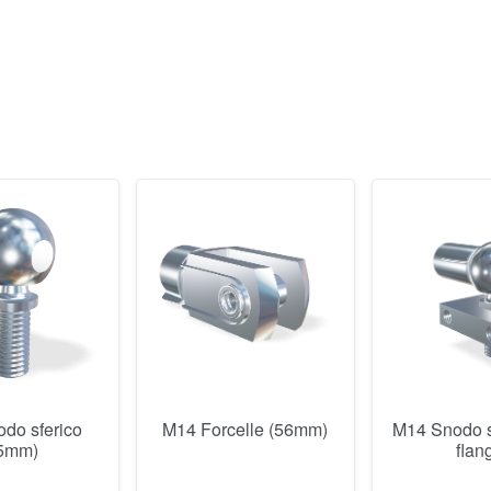
do sferico
M14 Forcelle (56mm)
M14 Snodo s
5mm)
flan