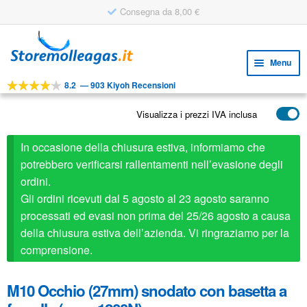
Consegna da 8,00 €
Vai
Vai
alla
al
Menu
navigazione
contenuto
8.2
—
903 Kiyoh Recensioni
Espa
STRUMENTI
il
Visualizza i prezzi IVA inclusa
Espa
PRODOTTI
menu
il
child
APPLICAZIONI
In occasione della chiusura estiva, informiamo che
menu
child
potrebbero verificarsi rallentamenti nell’evasione degli
Espa
SERVIZIO CLIENTI
ordini.
il
Gli ordini ricevuti dal 5 agosto al 23 agosto saranno
FAQ
menu
processati ed evasi non prima del 25/26 agosto a causa
child
della chiusura estiva dell’azienda. Vi ringraziamo per la
comprensione.
M10 Occhio (27mm) snodato con basetta a