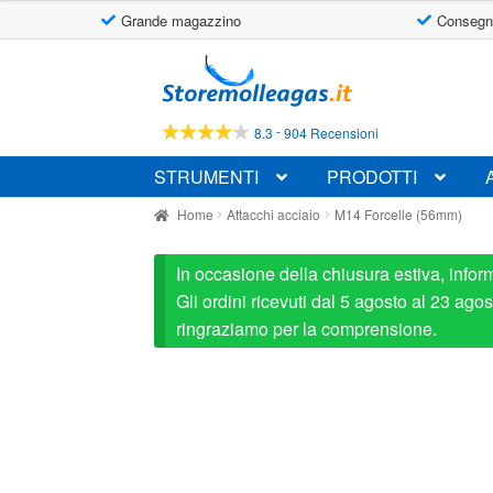
Grande magazzino
Consegn
Vai
Vai
alla
al
navigazione
contenuto
-
8.3
904 Recensioni
STRUMENTI
PRODOTTI
Home
Attacchi acciaio
M14 Forcelle (56mm)
In occasione della chiusura estiva, infor
Gli ordini ricevuti dal 5 agosto al 23 ag
ringraziamo per la comprensione.