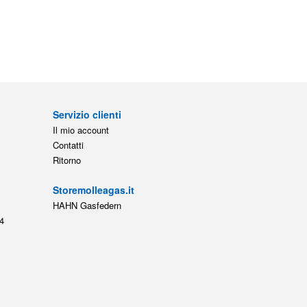
Servizio clienti
Il mio account
Contatti
Ritorno
Storemolleagas.it
HAHN Gasfedern
4