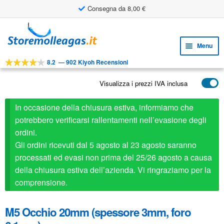
Consegna da 8,00 €
Vai
Vai
alla
al
Menu
navigazione
contenuto
8.2
—
902 Kiyoh Recensioni
Espa
STRUMENTI
il
Visualizza i prezzi IVA inclusa
Espa
PRODOTTI
menu
il
child
APPLICAZIONI
In occasione della chiusura estiva, informiamo che
menu
child
potrebbero verificarsi rallentamenti nell’evasione degli
Espa
SERVIZIO CLIENTI
ordini.
il
Gli ordini ricevuti dal 5 agosto al 23 agosto saranno
FAQ
menu
processati ed evasi non prima del 25/26 agosto a causa
child
della chiusura estiva dell’azienda. Vi ringraziamo per la
comprensione.
M5 Occhio 20mm (spessore 3mm, foro