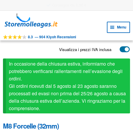
Utile strumento di progettazione
Vai
Vai
alla
al
Menu
navigazione
contenuto
8.3
—
904 Kiyoh Recensioni
Espa
STRUMENTI
il
Visualizza i prezzi IVA inclusa
Espa
PRODOTTI
menu
il
child
APPLICAZIONI
In occasione della chiusura estiva, informiamo che
menu
child
potrebbero verificarsi rallentamenti nell’evasione degli
Espa
SERVIZIO CLIENTI
ordini.
il
Gli ordini ricevuti dal 5 agosto al 23 agosto saranno
FAQ
menu
processati ed evasi non prima del 25/26 agosto a causa
child
della chiusura estiva dell’azienda. Vi ringraziamo per la
comprensione.
M8 Forcelle (32mm)