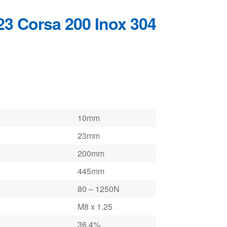
10mm
23mm
200mm
445mm
80 – 1250N
M8 x 1.25
36.4%
Acciaio inox 304
nel nostro
configuratore
.