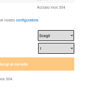
ungi al carrello
nox 304.
Servizio clienti
Il mio account