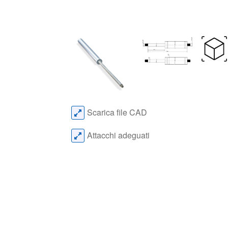
Scarica file CAD
Attacchi adeguati
Configuratore
Moll
Direttamente la tua molla a gas.
Fino 