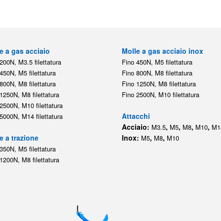
450N, M5 filettatura
Fino 800N, M8 filettatura
800N, M8 filettatura
Fino 1250N, M8 filettatura
1250N, M8 filettatura
Fino 2500N, M10 filettatura
2500N, M10 filettatura
Attacchi
5000N, M14 filettatura
Acciaio:
,
,
,
,
M3.5
M5
M8
M10
M1
e a trazione
Inox:
,
,
M5
M8
M10
350N, M5 filettatura
1200N, M8 filettatura
Il negozio online delle molle a gas
enerali di contratto (CGC)
|
Informativa sulla privacy
|
Norme tecniche
|
Contat