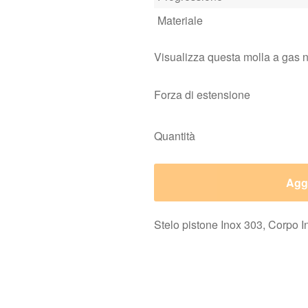
Forza di estensione
Quantità
Aggi
Stelo pistone Inox 303, Corpo I
e a gas acciaio
Molle a gas acciaio inox
200N, M3.5 filettatura
Fino 450N, M5 filettatura