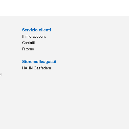
Contatti
Ritorno
Storemolleagas.it
HAHN Gasfedern
4
ti
|
Account