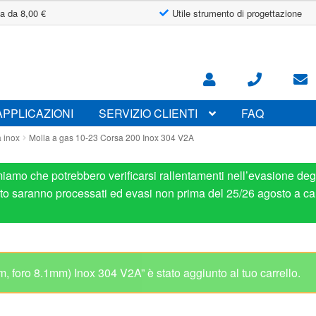
a da 8,00 €
Utile strumento di progettazione
APPLICAZIONI
SERVIZIO CLIENTI
FAQ
a inox
Molla a gas 10-23 Corsa 200 Inox 304 V2A
miamo che potrebbero verificarsi rallentamenti nell’evasione degl
osto saranno processati ed evasi non prima del 25/26 agosto a ca
Molla a gas 10-
V2A