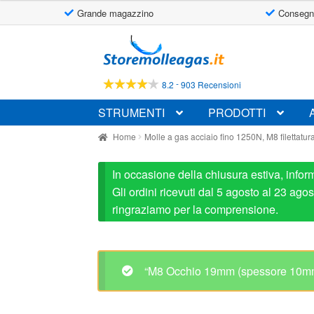
Grande magazzino
Consegn
Vai
Vai
alla
al
navigazione
contenuto
-
8.2
903 Recensioni
STRUMENTI
PRODOTTI
Home
Molle a gas acciaio fino 1250N, M8 filettatur
In occasione della chiusura estiva, infor
Gli ordini ricevuti dal 5 agosto al 23 ag
ringraziamo per la comprensione.