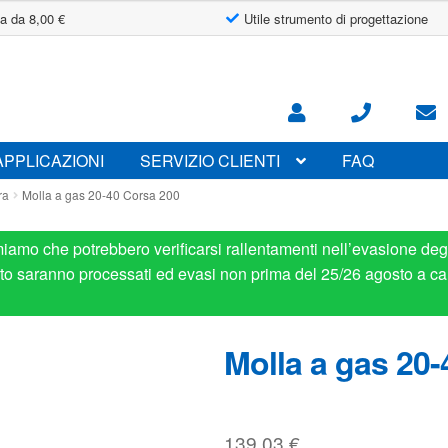
a da 8,00 €
Utile strumento di progettazione
APPLICAZIONI
SERVIZIO CLIENTI
FAQ
ra
Molla a gas 20-40 Corsa 200
miamo che potrebbero verificarsi rallentamenti nell’evasione degl
osto saranno processati ed evasi non prima del 25/26 agosto a ca
Molla a gas 20-
139.03
€