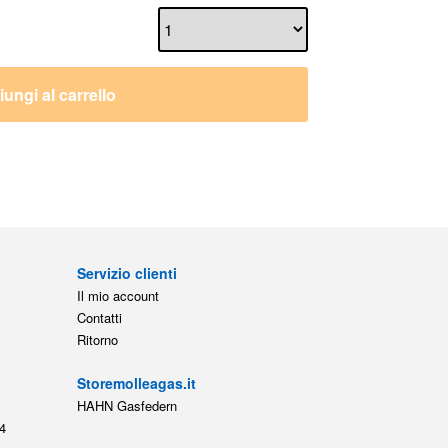
ungi al carrello
Servizio clienti
Il mio account
Contatti
Ritorno
Storemolleagas.it
HAHN Gasfedern
4