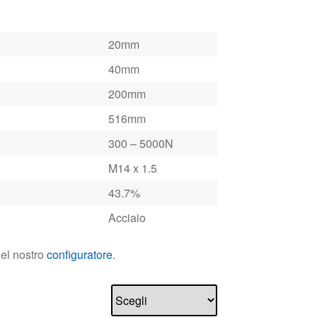
20mm
40mm
200mm
516mm
300 – 5000N
M14 x 1.5
43.7%
Acciaio
nel nostro
configuratore
.