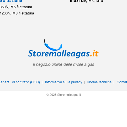
e a trazione
Inox:
,
,
M5
M8
M10
350N, M5 filettatura
1200N, M8 filettatura
Il negozio online delle molle a gas
enerali di contratto (CGC)
|
Informativa sulla privacy
|
Norme tecniche
|
Contat
© 2026 Storemolleagas.it