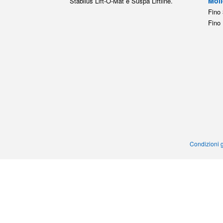
Moll
Stabilus Lift-O-Mat e Suspa Liftline.
Fino 
Fino 
Condizioni g