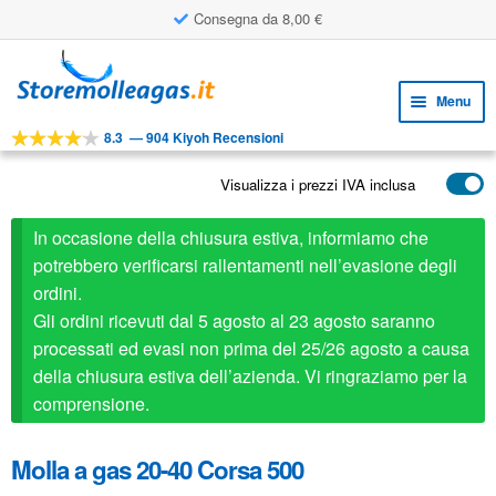
Consegna da 8,00 €
Vai
Vai
alla
al
Menu
navigazione
contenuto
8.3
—
904 Kiyoh Recensioni
Espa
STRUMENTI
il
Visualizza i prezzi IVA inclusa
Espa
PRODOTTI
menu
il
child
APPLICAZIONI
In occasione della chiusura estiva, informiamo che
menu
child
potrebbero verificarsi rallentamenti nell’evasione degli
Espa
SERVIZIO CLIENTI
ordini.
il
Gli ordini ricevuti dal 5 agosto al 23 agosto saranno
FAQ
menu
processati ed evasi non prima del 25/26 agosto a causa
child
della chiusura estiva dell’azienda. Vi ringraziamo per la
comprensione.
Molla a gas 20-40 Corsa 500