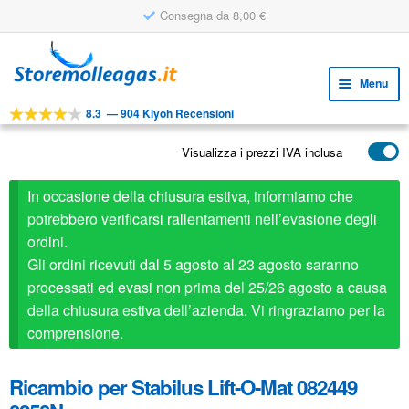
Consegna da 8,00 €
Vai
Vai
alla
al
Menu
navigazione
contenuto
8.3
—
904 Kiyoh Recensioni
Espa
STRUMENTI
il
Visualizza i prezzi IVA inclusa
Espa
PRODOTTI
menu
il
child
APPLICAZIONI
In occasione della chiusura estiva, informiamo che
menu
child
potrebbero verificarsi rallentamenti nell’evasione degli
Espa
SERVIZIO CLIENTI
ordini.
il
Gli ordini ricevuti dal 5 agosto al 23 agosto saranno
FAQ
menu
processati ed evasi non prima del 25/26 agosto a causa
child
della chiusura estiva dell’azienda. Vi ringraziamo per la
comprensione.
Ricambio per Stabilus Lift-O-Mat 082449