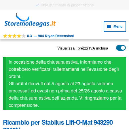
Utile strumento di progettazione
Vai
Vai
alla
al
Menu
navigazione
contenuto
8.3
—
904 Kiyoh Recensioni
Espa
STRUMENTI
il
Visualizza i prezzi IVA inclusa
Espa
PRODOTTI
menu
il
child
APPLICAZIONI
In occasione della chiusura estiva, informiamo che
menu
child
potrebbero verificarsi rallentamenti nell’evasione degli
Espa
SERVIZIO CLIENTI
ordini.
il
Gli ordini ricevuti dal 5 agosto al 23 agosto saranno
FAQ
menu
processati ed evasi non prima del 25/26 agosto a causa
child
della chiusura estiva dell’azienda. Vi ringraziamo per la
comprensione.
Ricambio per Stabilus Lift-O-Mat 943290