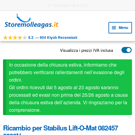
Utile strumento di progettazione
Vai
Vai
alla
al
Menu
navigazione
contenuto
8.3
—
904 Kiyoh Recensioni
Espa
STRUMENTI
il
Visualizza i prezzi IVA inclusa
Espa
PRODOTTI
menu
il
child
APPLICAZIONI
In occasione della chiusura estiva, informiamo che
menu
child
potrebbero verificarsi rallentamenti nell’evasione degli
Espa
SERVIZIO CLIENTI
ordini.
il
Gli ordini ricevuti dal 5 agosto al 23 agosto saranno
FAQ
menu
processati ed evasi non prima del 25/26 agosto a causa
child
della chiusura estiva dell’azienda. Vi ringraziamo per la
comprensione.
Ricambio per Stabilus Lift-O-Mat 082457