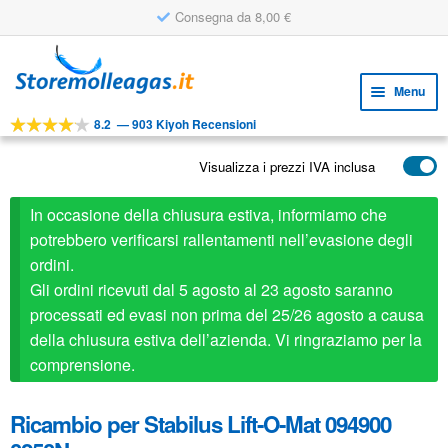
Consegna da 8,00 €
Vai
Vai
alla
al
Menu
navigazione
contenuto
8.2
—
903 Kiyoh Recensioni
Espa
STRUMENTI
il
Visualizza i prezzi IVA inclusa
Espa
PRODOTTI
menu
il
child
APPLICAZIONI
In occasione della chiusura estiva, informiamo che
menu
child
potrebbero verificarsi rallentamenti nell’evasione degli
Espa
SERVIZIO CLIENTI
ordini.
il
Gli ordini ricevuti dal 5 agosto al 23 agosto saranno
FAQ
menu
processati ed evasi non prima del 25/26 agosto a causa
child
della chiusura estiva dell’azienda. Vi ringraziamo per la
comprensione.
Ricambio per Stabilus Lift-O-Mat 094900