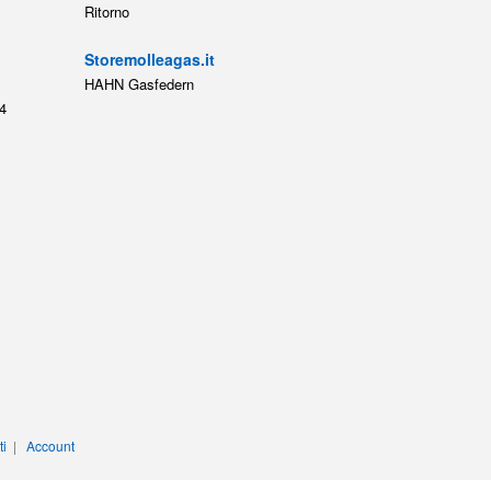
Ritorno
Storemolleagas.it
HAHN Gasfedern
4
ti
|
Account