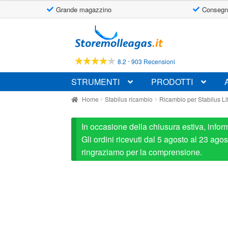
Grande magazzino
Consegn
Vai
Vai
alla
al
navigazione
contenuto
-
8.2
903 Recensioni
STRUMENTI
PRODOTTI
Home
Stabilus ricambio
Ricambio per Stabilus L
In occasione della chiusura estiva, infor
Gli ordini ricevuti dal 5 agosto al 23 ag
ringraziamo per la comprensione.