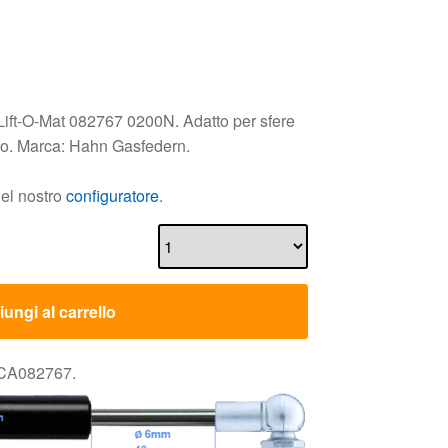
Lift-O-Mat 082767 0200N. Adatto per sfere
uso. Marca: Hahn Gasfedern.
nel nostro
configuratore
.
ungi al carrello
 CA082767.