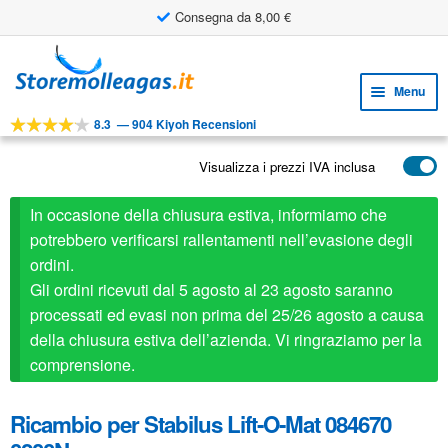
Consegna da 8,00 €
Utile strumento di progettazione
Vai
Vai
alla
al
Menu
navigazione
contenuto
8.3
—
904 Kiyoh Recensioni
Espa
STRUMENTI
il
Visualizza i prezzi IVA inclusa
Espa
PRODOTTI
menu
il
child
APPLICAZIONI
In occasione della chiusura estiva, informiamo che
menu
child
potrebbero verificarsi rallentamenti nell’evasione degli
Espa
SERVIZIO CLIENTI
ordini.
il
Gli ordini ricevuti dal 5 agosto al 23 agosto saranno
FAQ
menu
processati ed evasi non prima del 25/26 agosto a causa
child
della chiusura estiva dell’azienda. Vi ringraziamo per la
comprensione.
Ricambio per Stabilus Lift-O-Mat 084670