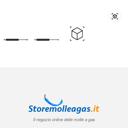
Il negozio online delle molle a gas
Condizioni generali di contratto (CGC)
|
Informativa sulla privacy
|
Norme
tecniche
|
Contatti
|
Account
© 2026 Storemolleagas.it