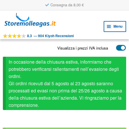
Consegna da 8,00 €
Vai
Vai
alla
al
Menu
navigazione
contenuto
8.3
—
904 Kiyoh Recensioni
Espa
STRUMENTI
il
Visualizza i prezzi IVA inclusa
Espa
PRODOTTI
menu
il
child
APPLICAZIONI
In occasione della chiusura estiva, informiamo che
menu
child
potrebbero verificarsi rallentamenti nell’evasione degli
Espa
SERVIZIO CLIENTI
ordini.
il
Gli ordini ricevuti dal 5 agosto al 23 agosto saranno
FAQ
menu
processati ed evasi non prima del 25/26 agosto a causa
child
della chiusura estiva dell’azienda. Vi ringraziamo per la
comprensione.
Ricambio per Stabilus Lift-O-Mat 207535