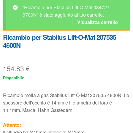
4600N
154.83
€
Disponibile
Ricambio molla a gas Stabilus Lift-O-Mat 207535 4600N. Lo
spessore dell'occhio è 14mm e il diametro del foro è
14.1mm. Marca: Hahn Gasfedern.
Attento:
Il cilindro ha Ø40mm invece di Ø42mm.
Visualizza questa molla a gas nel nostro
configuratore
.
Quantità