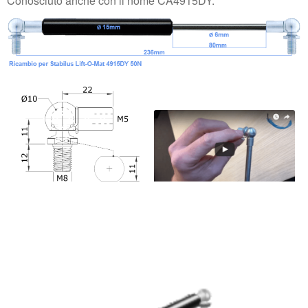
Conosciuto anche con il nome CA4915DY.