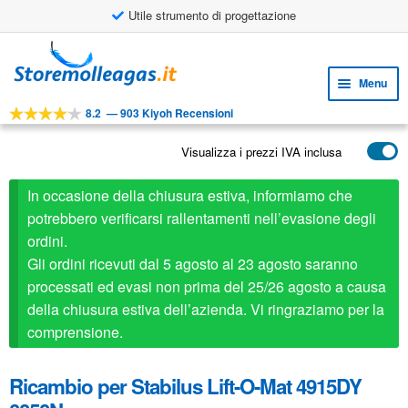
Utile strumento di progettazione
Vai
Vai
alla
al
Menu
navigazione
contenuto
8.2
—
903 Kiyoh Recensioni
Espa
STRUMENTI
il
Visualizza i prezzi IVA inclusa
Espa
PRODOTTI
menu
il
child
APPLICAZIONI
In occasione della chiusura estiva, informiamo che
menu
child
potrebbero verificarsi rallentamenti nell’evasione degli
Espa
SERVIZIO CLIENTI
ordini.
il
Gli ordini ricevuti dal 5 agosto al 23 agosto saranno
FAQ
menu
processati ed evasi non prima del 25/26 agosto a causa
child
della chiusura estiva dell’azienda. Vi ringraziamo per la
comprensione.
Ricambio per Stabilus Lift-O-Mat 4915DY