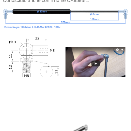
Conosciuto anche con il nome CA6593IL.