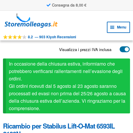
Consegna da 8,00 €
Utile strumento di progettazione
Vai
Vai
alla
al
Menu
navigazione
contenuto
8.2
—
903 Kiyoh Recensioni
Espa
STRUMENTI
il
Visualizza i prezzi IVA inclusa
Espa
PRODOTTI
menu
il
child
APPLICAZIONI
In occasione della chiusura estiva, informiamo che
menu
child
potrebbero verificarsi rallentamenti nell’evasione degli
Espa
SERVIZIO CLIENTI
ordini.
il
Gli ordini ricevuti dal 5 agosto al 23 agosto saranno
FAQ
menu
processati ed evasi non prima del 25/26 agosto a causa
child
della chiusura estiva dell’azienda. Vi ringraziamo per la
comprensione.
Ricambio per Stabilus Lift-O-Mat 6593IL